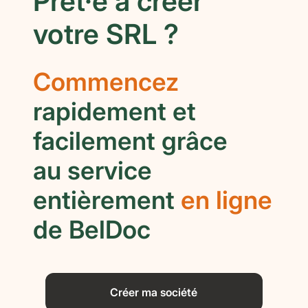
Prêt·e à créer
votre SRL ?
Beldoc et ses partenaires lancent une
Commencez
manière plus rapide de créer une
entreprise à Bruxelles
rapidement et
facilement grâce
au service
entièrement
en ligne
de BelDoc
Créer ma société